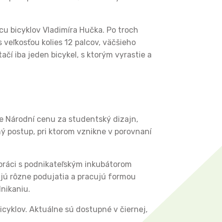
u bicyklov Vladimíra Hučka. Po troch
veľkosťou kolies 12 palcov, väčšieho
čí iba jeden bicykel, s ktorým vyrastie a
tne Národní cenu za studentský dizajn,
ný postup, pri ktorom vznikne v porovnaní
upráci s podnikateľským inkubátorom
ujú rôzne podujatia a pracujú formou
dnikaniu.
cyklov. Aktuálne sú dostupné v čiernej,