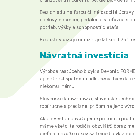
Bez ohľadu na farbu či iné osobité úpravy
oceľovým rámom, pedálmi a s reťazou s oc
potrieb, výšky a schopností dieťaťa.
Robustný dizajn umožňuje ľahšie držať ro
Návratná investícia
Výrobca rastúceho bicykla Devonic FORMER 
aj možnosť spätného odkúpenia bicykla u v
niekomu inému.
Slovenské know-how aj slovenské technoló
robí ručne a precízne, pričom na jeho výr
Ako investori považujeme pri tomto produk
máme všetci (a rodičia obzvlášť) čoraz me
dieťa a niekoľko rokov sa téme bicykla nem