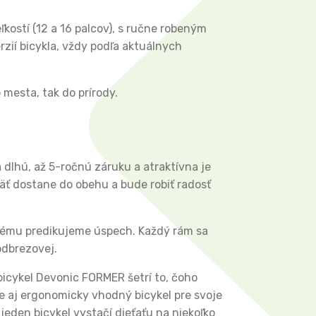
kostí (12 a 16 palcov), s ručne robeným
zií bicykla, vždy podľa aktuálnych
mesta, tak do prírody.
 dlhú, až 5-ročnú záruku a atraktívna je
päť dostane do obehu a bude robiť radosť
orému predikujeme úspech. Každý rám sa
odbrezovej.
bicykel Devonic FORMER šetrí to, čoho
ne aj ergonomicky vhodný bicykel pre svoje
 jeden bicykel vystačí dieťaťu na niekoľko