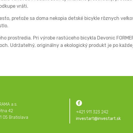
odkupe vráti.
esto, pretože sa doma nekopia detské bicykle rôznych veľkos
tlo.
ého prostredia. Pri výrobe rastúceho bicykla Devonic FORM
ch. Udržateľný, originálny a ekologický produkt je po každej
RAMA a.s.
ýtna 42
+421 911 323 242
1 05 Bratislava
investart@investart.sk