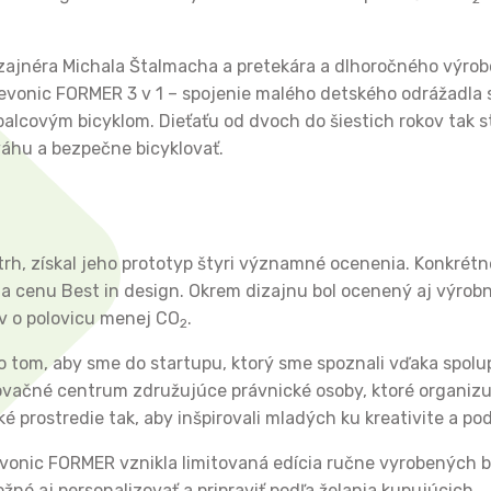
zajnéra Michala Štalmacha a pretekára a dlhoročného výrobc
vonic FORMER 3 v 1 – spojenie malého detského odrážadla s 
alcovým bicyklom. Dieťaťu od dvoch do šiestich rokov tak sta
áhu a bezpečne bicyklovať.
a trh, získal jeho prototyp štyri významné ocenenia. Konkré
 a cenu Best in design. Okrem dizajnu bol ocenený aj výrob
v o polovicu menej CO
.
2
i o tom, aby sme do startupu, ktorý sme spoznali vďaka spol
 inovačné centrum združujúce právnické osoby, ktoré organiz
é prostredie tak, aby inšpirovali mladých ku kreativite a po
vonic FORMER vznikla limitovaná edícia ručne vyrobených bi
ožné aj personalizovať a pripraviť podľa želania kupujúcich.