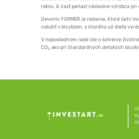
rokov. A časť peňazí následne výrobca pri 
Devonic FORMER je riešenie, ktoré šetrí mi
naložiť s bicyklom, z ktorého už dieťa vyrás
V neposlednom rade ide o šetrenie životn
CO
ako pri štandardných detských bicyklo
2
G
M
81