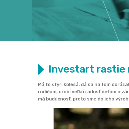
Investart rastie
Má to štyri kolesá, dá sa na tom odrážať
rodičom, urobí veľkú radosť deťom a zá
má budúcnosť, preto sme do jeho výroby