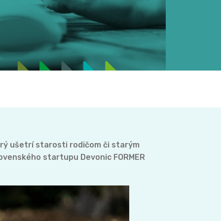
orý ušetrí starosti rodičom či starým
e slovenského startupu Devonic FORMER