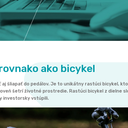
 rovnako ako bicykel
 aj šliapať do pedálov. Je to unikátny rastúci bicykel, kt
roveň šetrí životné prostredie. Rastúci bicykel z dieln
 investorsky vstúpili.