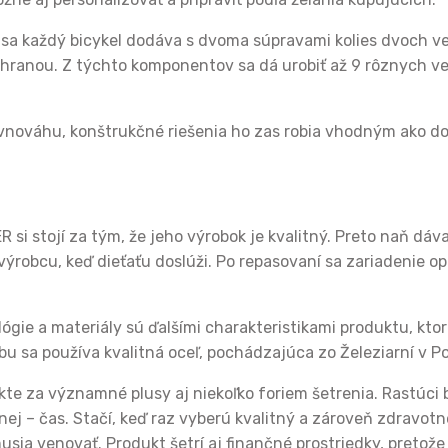
 sa každý bicykel dodáva s dvoma súpravami kolies dvoch veľ
hranou. Z týchto komponentov sa dá urobiť až 9 rôznych ver
vnováhu, konštrukčné riešenia ho zas robia vhodným ako do 
si stojí za tým, že jeho výrobok je kvalitný. Preto naň dáva
ýrobcu, keď dieťaťu doslúži. Po repasovaní sa zariadenie o
gie a materiály sú ďalšími charakteristikami produktu, kt
obu sa používa kvalitná oceľ, pochádzajúca zo Železiarní v P
te za významné plusy aj niekoľko foriem šetrenia. Rastúci 
nej – čas. Stačí, keď raz vyberú kvalitný a zároveň zdravot
usia venovať. Produkt šetrí aj finančné prostriedky, pretože