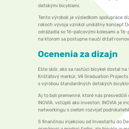
detskými bicyklami.
Tento výrobok je výsledkom spolupráce di
rokoch vývoja vznikol unikátny koncept De
odrážadla so 16-palcovými kolesami a 16-p
na ktorom sa postupne naučí držať rovnov
Ocenenia za dizajn
Ešte skôr, ako sa rastúci bicykel dostal n
Krištáľový merkúr, V4 Graduation Projects
s výrobou štandardných detských bicyklo
Aj to boli premenné, ktoré nás presvedčil
INOVIA, vstúpili ako investori. INOVIA je
networkingu s cieľom rozvíjať podnikateľsk
S finančnou injekciou od Investartu do De
oranžovej a modrej farbe, ale bicykle je m