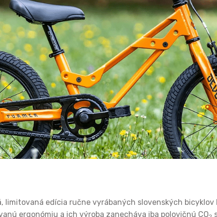
á, limitovaná edícia ručne vyrábaných slovenských bicyklov
ovanú ergonómiu a ich výroba zanecháva iba polovičnú CO
s
2